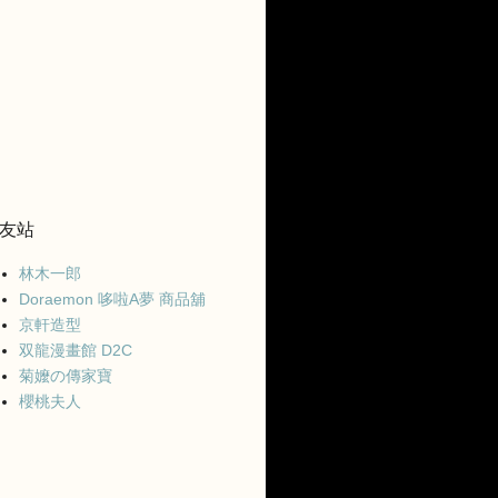
友站
林木一郎
Doraemon 哆啦A夢 商品舖
京軒造型
双龍漫畫館 D2C
菊嬤の傳家寶
櫻桃夫人