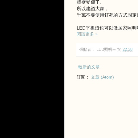
牆壁受傷了。
所以建議大家，
千萬不要使用釘死的方式固定
LED平板燈也可以做居家照明喔
閱讀更多 »
張貼者：
LED照明王
於
22:38
較新的文章
訂閱：
文章 (Atom)