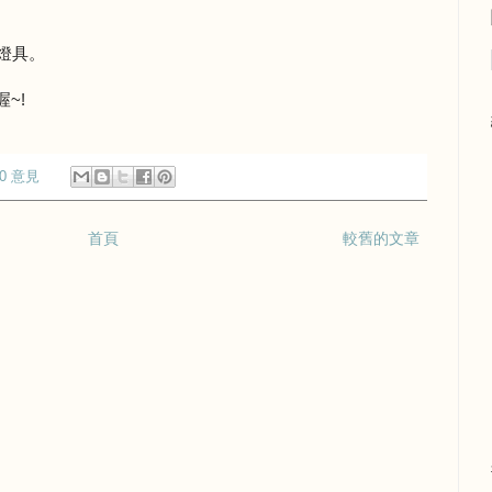
燈具。
~!
0 意見
首頁
較舊的文章