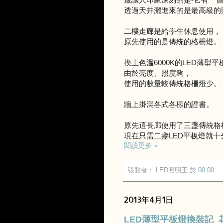
透過天井灑進來的是最高級的
二樓走廊是給學生休息使用，
原先使用的是傳統的格柵燈
換上色溫6000K的LED薄型平
由於亮度、照度夠，
使用的數量較傳統格柵燈少。
牆上掛滿各式各樣的證書。
原先這長廊使用了三盞傳統格
現在只需二盞LED平板燈就十
閱讀更多 »
張貼者：
LED照明王
於
00:00
2013年4月1日
LED薄型平板燈換裝記_