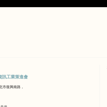
_資訊工業策進會
北市復興南路，
。
個天井。