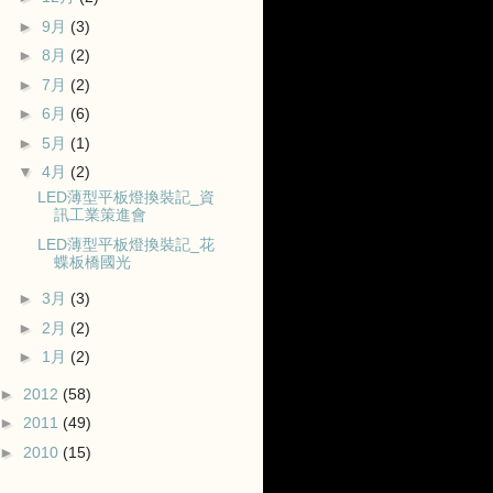
►
9月
(3)
►
8月
(2)
►
7月
(2)
►
6月
(6)
►
5月
(1)
▼
4月
(2)
LED薄型平板燈換裝記_資
訊工業策進會
LED薄型平板燈換裝記_花
蝶板橋國光
►
3月
(3)
►
2月
(2)
►
1月
(2)
►
2012
(58)
►
2011
(49)
►
2010
(15)