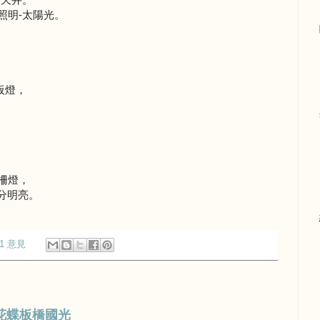
照明-太陽光。
。
板燈，
柵燈，
分明亮。
1 意見
花蝶板橋國光