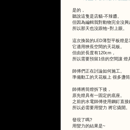
是的，
聽說這隻是店貓-不辣醬。
但因為編輯我對動物完全沒興
所以那天也沒跟牠~對上眼。
這次換裝的LED薄型平板燈是30
它適用狹長空間的天花板。
但由於長度有120cm，
所以需要預留1倍的空間讓 燈
師傅們正在討論如何施工。
準備動工的天花板上 很多盞
師傅將筒燈拆下後，
原先燈具有一固定的底座。
之前的水電師傅使用鋼釘直接
所以必需要用蠻力 將它撬開。
發現了嗎?
用蠻力的結果是~