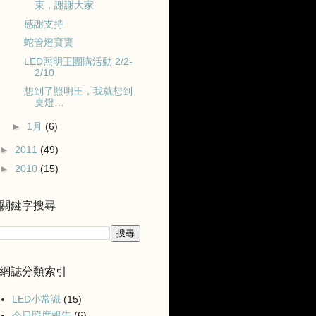
束，謝謝大家
感謝支持
蛇管燈寶寶
LED照明王團購活動 2/2-
2/10
想到了照明王，我就想到
桌燈…
►
1月
(6)
►
2011
(49)
►
2010
(15)
關鍵字搜尋
網誌分類索引
LED小常識
(15)
今日照度報告
(6)