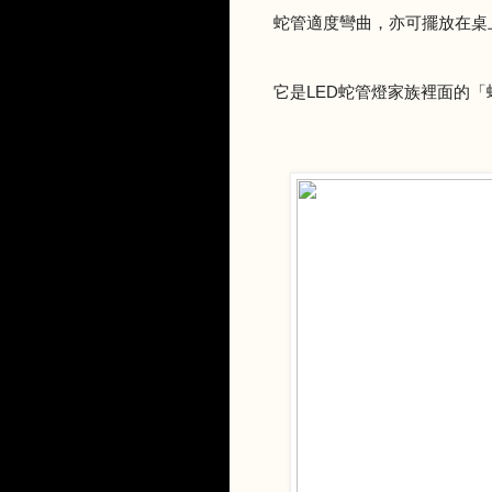
蛇管適度彎曲，亦可擺放在桌
它是LED蛇管燈家族裡面的「