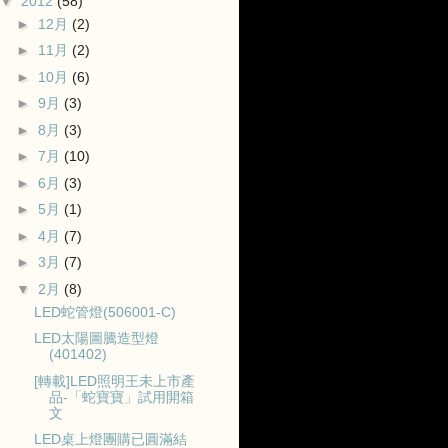
▼
2012
(58)
►
12月
(2)
►
11月
(2)
►
10月
(6)
►
9月
(3)
►
8月
(3)
►
7月
(10)
►
6月
(3)
►
5月
(1)
►
4月
(7)
►
3月
(7)
▼
2月
(8)
LED蛇管燈(506001-C)
LED太陽圖騰造型燈
(401402)
[轉載]LED照明王未上市產
品-「蛇寶寶」試用開箱
文
LED桌上燈團購已圓滿結