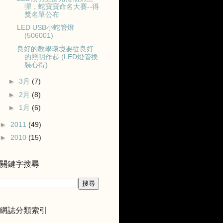
彈，蛇寶寶命名大賽--得
獎名單公布
LED USB小蛇管燈
(506001)
良好的教學環境要從良好
的照明作起 (LED燈管換
裝心得)
►
3月
(7)
►
2月
(8)
►
1月
(6)
►
2011
(49)
►
2010
(15)
關鍵字搜尋
網誌分類索引