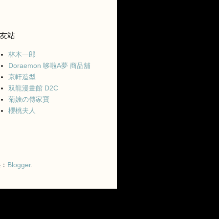
友站
林木一郎
Doraemon 哆啦A夢 商品舖
京軒造型
双龍漫畫館 D2C
菊嬤の傳家寶
櫻桃夫人
供：
Blogger
.