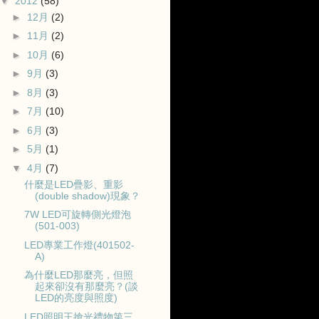
▼
2012
(58)
►
12月
(2)
►
11月
(2)
►
10月
(6)
►
9月
(3)
►
8月
(3)
►
7月
(10)
►
6月
(3)
►
5月
(1)
▼
4月
(7)
什麼是LED疊影、重影
(double shadow)現象？
7W LED可旋轉側光燈泡
(501-003)
LED專業工作燈(401502-
A)
為什麼LED那麼亮，但照
起來卻沒有那麼亮？(談
LED的亮度與照度)
LED照明王搶光禮物第三