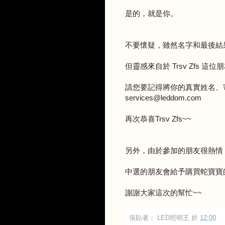
是的，就是你。
不要懷疑，雖然名字和最後結
但靈感來自於 Trsv Zfs 這位
請您要記得將你的真實姓名、寄
services@leddom.com
再次恭喜Trsv Zfs~~
另外，由於參加的朋友很熱情
中選的朋友會給予購買蛇寶寶
謝謝大家這次的幫忙~~
張貼者：
LED照明王
於
12:00