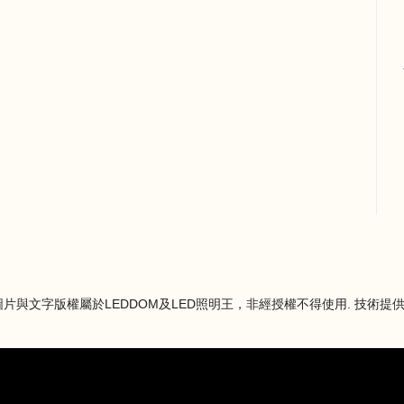
片與文字版權屬於LEDDOM及LED照明王，非經授權不得使用. 技術提